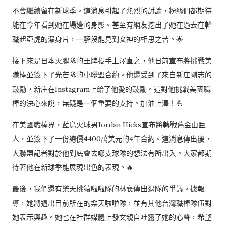
不會繼續留在新球季。這消息引起了熱烈的討論，粉絲們都期待
能在今年看到她在場邊的身影。甚至有網友挖出了她在過去在韓
職起亞虎的濕身片，一解沒能見到女神的相思之苦。🌟
接下來是日本火腿隊的王牌投手上澤直之，他日前宣布將挑戰美
職棒並簽下了光芒隊的小聯盟合約。他還受到了來自新庄剛志的
鼓勵，新庄在Instagram上給了他愛的鼓勵。這對他挑戰美國職
棒的決心來說，無疑是一個重要的支持。加油上澤！💪
在美國職棒界，藍鳥火球男Jordan Hicks宣布將轉戰舊金山巨
人，並簽下了一份總價4400萬美元的4年合約。這消息傳出後，
大聯盟記者對於他到底會去哪支球隊的想法有所出入。大家都期
待著他在新球季能展現出色的表現。🔥
最後，我們還有樂天桃猿啦啦隊的林襄傳出退隊的爭議。據報
導，她將退出目前所在的樂天啦啦隊，並有其他台灣職棒隊伍對
她表示興趣。她也在社群媒體上發文親自吐露了她的心聲，希望